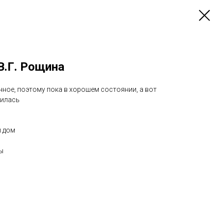
В.Г. Рощина
ное, поэтому пока в хорошем состоянии, а вот
пилась
й дом
ы