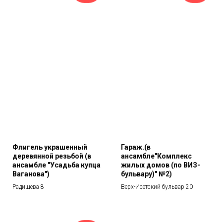
Флигель украшенный
Гараж.(в
деревянной резьбой (в
ансамбле"Комплекс
ансамбле "Усадьба купца
жилых домов (по ВИЗ-
Ваганова")
бульвару)" №2)
Радищева 8
Верх-Исетский бульвар 20