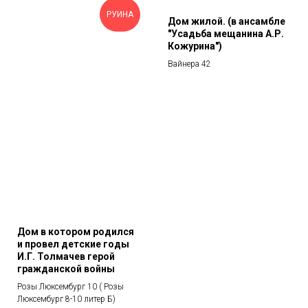
РУИНА
Дом жилой. (в ансамбле
"Усадьба мещанина А.Р.
Кожурина")
Вайнера 42
Дом в котором родился
и провел детские годы
И.Г. Толмачев герой
гражданской войны
Розы Люксембург 10 ( Розы
Люксембург 8-10 литер Б)