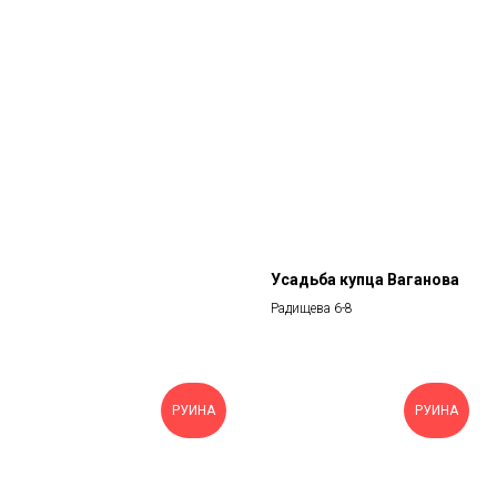
Усадьба купца Ваганова
Радищева 6-8
РУИНА
РУИНА