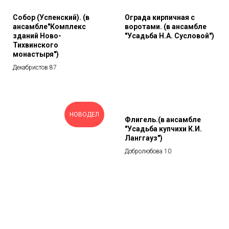
Собор (Успенский). (в
Ограда кирпичная с
ансамбле"Комплекс
воротами. (в ансамбле
зданий Ново-
"Усадьба Н.А. Сусловой")
Тихвинского
монастыря")
Декабристов 87
НОВОДЕЛ
Флигель.(в ансамбле
"Усадьба купчихи К.И.
Ланггауз")
Добролюбова 10