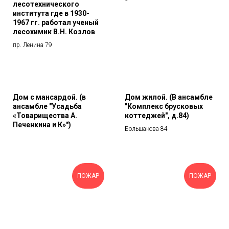
лесотехнического
института где в 1930-
1967 гг. работал ученый
лесохимик В.Н. Козлов
пр. Ленина 79
Дом с мансардой. (в
Дом жилой. (В ансамбле
ансамбле "Усадьба
"Комплекс брусковых
«Товарищества А.
коттеджей", д.84)
Печенкина и К»")
Большакова 84
ПОЖАР
ПОЖАР