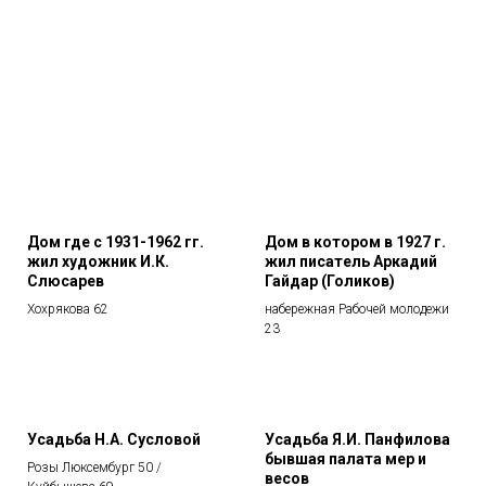
Дом где с 1931-1962 гг.
Дом в котором в 1927 г.
жил художник И.К.
жил писатель Аркадий
Слюсарев
Гайдар (Голиков)
Хохрякова 62
набережная Рабочей молодежи
23
Усадьба Н.А. Сусловой
Усадьба Я.И. Панфилова
бывшая палата мер и
Розы Люксембург 50 /
весов