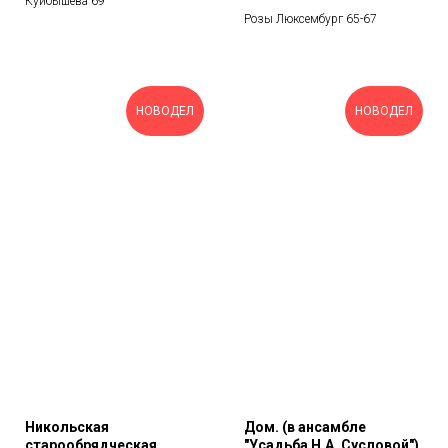
Куйбышева 69
Розы Люксембург 65-67
НОВОДЕЛ
НОВОДЕЛ
Никольская
Дом. (в ансамбле
старообрядческая
"Усадьба Н.А. Сусловой")