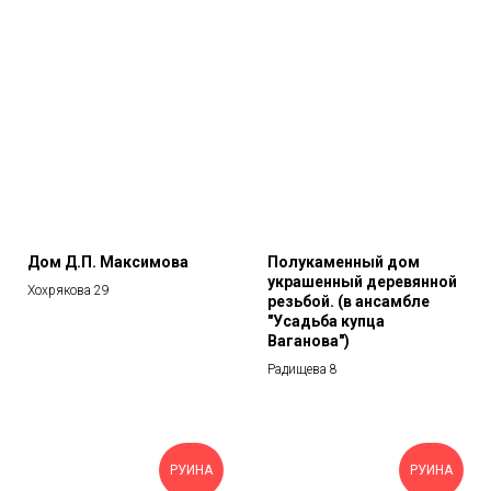
Дом Д.П. Максимова
Полукаменный дом
украшенный деревянной
Хохрякова 29
резьбой. (в ансамбле
"Усадьба купца
Ваганова")
Радищева 8
РУИНА
РУИНА