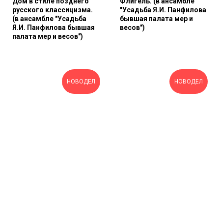
Дом в стиле позднего
Флигель. (в ансамбле
русского классицизма.
"Усадьба Я.И. Панфилова
(в ансамбле "Усадьба
бывшая палата мер и
Я.И. Панфилова бывшая
весов")
палата мер и весов")
НОВОДЕЛ
НОВОДЕЛ