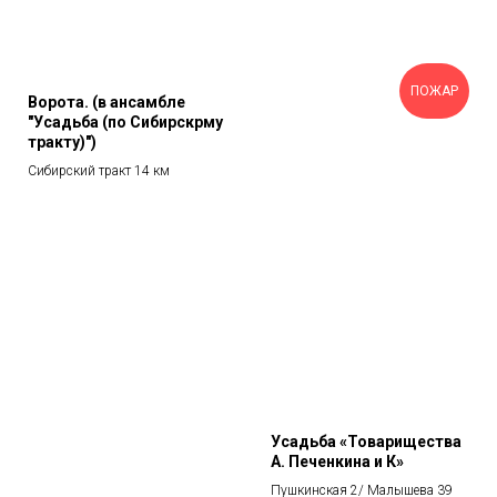
ПОЖАР
Ворота. (в ансамбле
"Усадьба (по Сибирскрму
тракту)")
Сибирский тракт 14 км
Усадьба «Товарищества
А. Печенкина и К»
Пушкинская 2/ Малышева 39