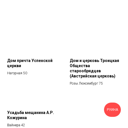
Дом причта Успенской
Дом и церковь Троицкая
церкви
Общества
старообрядцев
Нагорная 50
(Австрийская церковь)
Розы Люксембург 75
РУИНА
Усадьба мещанина А.Р.
Кожурина
Вайнера 42