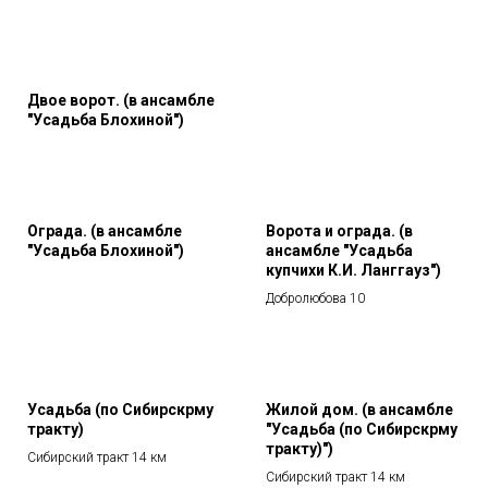
Двое ворот. (в ансамбле
"Усадьба Блохиной")
Ограда. (в ансамбле
Ворота и ограда. (в
"Усадьба Блохиной")
ансамбле "Усадьба
купчихи К.И. Ланггауз")
Добролюбова 10
Усадьба (по Сибирскрму
Жилой дом. (в ансамбле
тракту)
"Усадьба (по Сибирскрму
тракту)")
Сибирский тракт 14 км
Сибирский тракт 14 км