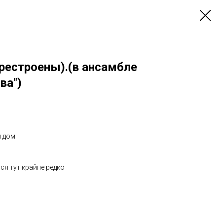
рестроены).(в ансамбле
ва")
й дом
я тут крайне редко