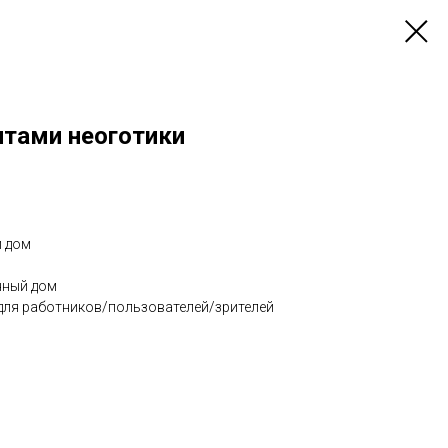
нтами неоготики
й дом
нный дом
 для работников/пользователей/зрителей