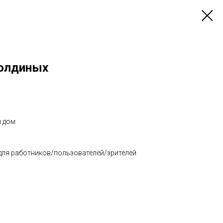
олдиных
й дом
 для работников/пользователей/зрителей