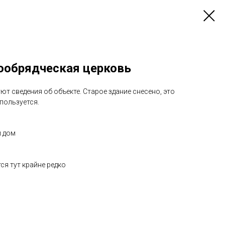
ообрядческая церковь
уют сведения об объекте. Старое здание снесено, это
пользуется.
й дом
я тут крайне редко