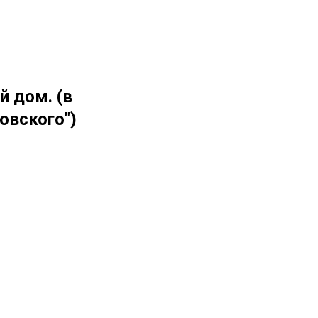
 дом. (в
овского")