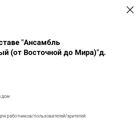
оставе "Ансамбль
й (от Восточной до Мира)"д.
й дом
 для работников/пользователей/зрителей