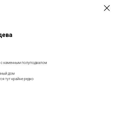
дева
м с каменным полуподвалом
нный дом
я тут крайне редко