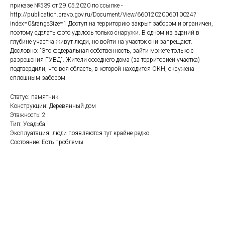
приказе №539 от 29.05.2020 по ссылке -
http://publication.pravo.gov.ru/Document/View/6601202006010024?
index=0&rangeSize=1 Доступ на территорию закрыт забором и ограничен,
поэтому сделать фото удалось только снаружи. В одном из зданий в
глубине участка живут люди, но войти на участок они запрещают.
Дословно: "Это федеральная собственность, зайти можете только с
разрешения ГУВД". Жители соседнего дома (за территорией участка)
подтвердили, что вся область, в которой находится ОКН, окружена
сплошным забором.
Статус: памятник
Конструкции: Деревянный дом
Этажность: 2
Тип: Усадьба
Эксплуатация: люди появляются тут крайне редко
Состояние: Есть проблемы