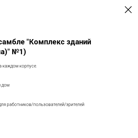
нсамбле "Комплекс зданий
а)" №1)
а каждом корпусе.
й дом
 для работников/пользователей/зрителей