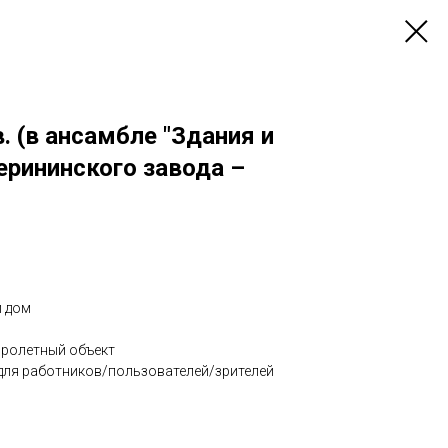
 (в ансамбле "Здания и
ерининского завода –
й дом
пролетный объект
 для работников/пользователей/зрителей