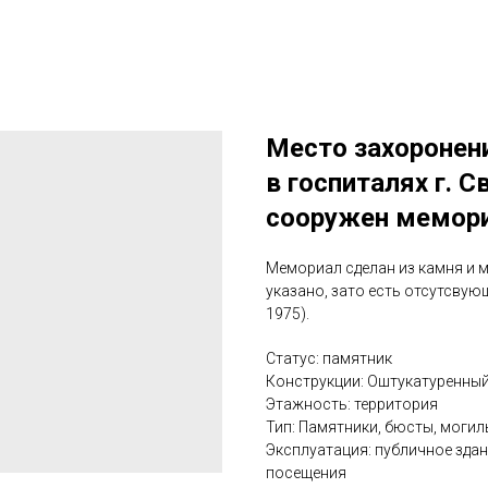
Место захоронени
в госпиталях г. 
сооружен мемор
Мемориал сделан из камня и м
указано, зато есть отсутсвую
1975).
Статус: памятник
Конструкции: Оштукатуренны
Этажность: территория
Тип: Памятники, бюсты, могил
Эксплуатация: публичное здан
посещения