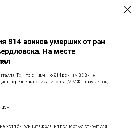
я 814 воинов умерших от ран
Свердловска. На месте
иал
еталла. То, что он именно 814 воинам ВОВ - не
щие в перечне автор и датировка (М.М.Фаттахутдинов,
й дом
ы
ие, хотя бы один этаж здания полностью открыт для